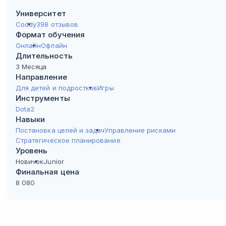
Университет
Coddy
398 отзывов
Формат обучения
Онлайн
Офлайн
Длительность
3 Месяца
Направление
Для детей и подростков
Игры
Инструменты
Dota2
Навыки
Постановка целей и задач
Управление рисками
Стратегическое планирование
Уровень
Новичок
Junior
Финальная цена
8 080