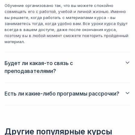
Обучение организовано так, что вы можете спокойно
совмещать его с работой, учебой и личной жизнью. Именно
вы решаете, когда работать с материалами курса - вы
занимаетесь тогда, когда удобно вам. Все уроки курса будут
всегда в вашем доступе, даже после окончания курса,
поэтому вы в любой момент сможете повторить пройденный
материал.
Будет ли какая-то связь с
преподавателями?
Да, вы всегда сможете задать вопрос преподавателю в
личном кабинете. Также вы будете получать от него
обратную связь после выполнения домашних заданий.
Есть ли какие-либо программы рассрочки?
Да, вы можете купить курс в рассрочку, что позволит вам
лучше спланировать свой бюджет.
Другие популярные курсы