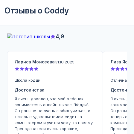
Отзывы о
Coddy
4,9
Лариса Моисеева
Лиза Ясно
31.10.2025
Школа кодди
Отличная ш
Достоинства
Достоинс
Я очень доволен, что мой ребенок
Я очень дов
занимается в онлайн-школе "Кодди".
занимается
Он раньше не очень любил учиться, а
Он раньше 
теперь с удовольствием сидит за
теперь с у
компьютером и учится чему-то новому.
компьютеро
Преподаватели очень хорошие,
Преподават