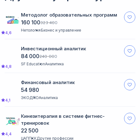
Методолог образовательных программ
160 100
323 400
Нетология
Бизнес и управление
4,6
Инвестиционный аналитик
84 000
240 000
SF Education
Аналитика
4,8
Финансовый аналитик
54 980
ЭКОДПО
Аналитика
4,1
Кинезитерапия в системе фитнес-
тренировок
22 500
4,4
ЦАППКК
Другие профессии