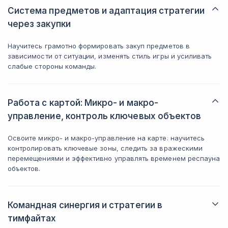
Система предметов и адаптация стратегии
через закупки
Научитесь грамотно формировать закуп предметов в
зависимости от ситуации, изменять стиль игры и усиливать
слабые стороны команды.
Работа с картой: Микро- и макро-
управление, контроль ключевых объектов
Освоите микро- и макро-управление на карте: научитесь
контролировать ключевые зоны, следить за вражескими
перемещениями и эффективно управлять временем респауна
объектов.
Командная синергия и стратегии в
тимфайтах