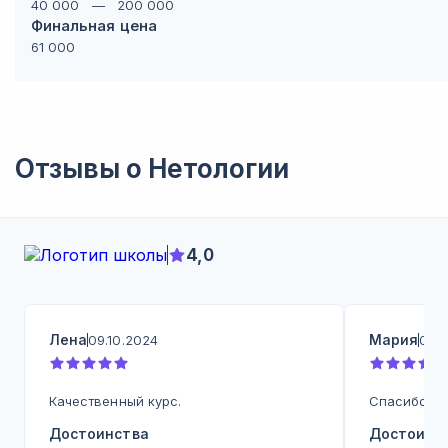
40 000
—
200 000
Финальная цена
61 000
Отзывы о
Нетологии
4,0
Лена
Мария
09.10.2024
09.1
Качественный курс.
Спасибо бо
Достоинства
Достоинс