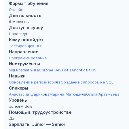
Формат обучения
Онлайн
Длительность
6 Месяцев
Доступ к курсу
Навсегда
Кому подойдёт
Тестировщик ПО
Направление
Программирование
Инструменты
SQL
Postman
Jira
Chrome DevTools
Android
Git
iOS
Навыки
Обновление репозиториев
Создание запросов на SQL
Спикеры
Анастасия Шарикова
Марина Матюшина
Ольга Артемьева
Уровень
Junior
Middle
Помощь в трудоустройстве
Да
Зарплаты Junior — Senior