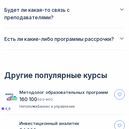
студенты тратят на обучение от трех до пяти часов в неделю.
Будет ли какая-то связь с
преподавателями?
Да, вы всегда сможете задать вопрос преподавателю в
личном кабинете. Также вы будете получать от него
обратную связь после выполнения домашних заданий.
Есть ли какие-либо программы рассрочки?
Да, вы можете купить курс в рассрочку, что позволит вам
лучше спланировать свой бюджет.
Другие популярные курсы
Методолог образовательных программ
160 100
323 400
Нетология
Бизнес и управление
4,6
Инвестиционный аналитик