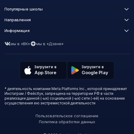
Популярные школы
Skillbox
Направления
Нетология
Программирование
Информация
XYZ School
Бизнес и управление
GeekBrains
Часто задаваемые вопросы
Маркетинг
Skillfactory
мы в «ВК»
мы в «Дзене»
Пользовательское соглашение
Дизайн
Contented
Политика обработки данных
Аналитика
Talentsy
Отзывы о школах
Игры
Fashion Factory School
Избранные курсы
Другие профессии
Загрузите в
Загрузите в
ProductStar
Акции и скидки
App Store
Google Play
Финансы
Эколь
Карта сайта
Саморазвитие
Международная школа профессий
СМИ о нас
Создание контента
Викиум
* деятельность компании Meta Platforms Inc., которой принадлежит
О проекте
Красота и здоровье
Бруноям
Инстаграм / Фейсбук, запрещена на территории РФ в части
Контакты
Для детей и подростков
EDPRO
реализации данной (-ых) социальной (-ых) сети (-ей) на основании
Психология
осуществления ею экстремистской деятельности
Level One
Психодемия
Skypro
Пользовательское соглашение
Академия Эдюсон
Политика обработки данных
Вебиум
#Sekta