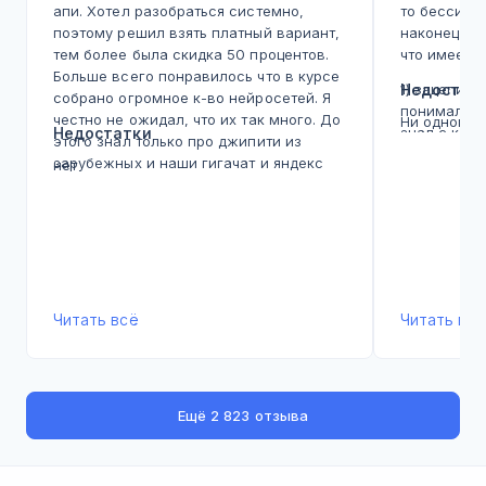
апи. Хотел разобраться системно,
то бессист
поэтому решил взять платный вариант,
наконец ку
тем более была скидка 50 процентов.
что имеем.
Больше всего понравилось что в курсе
1) зацепила
Недостат
собрано огромное к-во нейросетей. Я
понимал что
честно не ожидал, что их так много. До
Ни одного!
Недостатки
знал с како
этого знал только про джипити из
Здесь по по
зарубежных и наши гигачат и яндекс
нет
вводный мо
(иногда шедврумом баловался еще)).
к чему, пот
На курсе прошелся по Gemini, потом
текстом, от
попробовал Cursor для кода, миджорни
главное чт
для видео. Каждый инструмент под
теория и п
свою задачу. Раньше думал, что все
я понял чт
нейросети одинаковые, а оказалось
искусствен
что они сильно различаются в деталях.
Читать всё
Читать всё
Практические задания реально
2) про пра
полезные. Например делал
скажу. Я де
исследование источников с
несколько м
перплексити, работал с таблицами
соцсетей. И
Ещё
2 823 отзыва
данных. В реальной работе это
примеры а т
экономит часы. Было несколько кейсов
использова
по переводу и анализу информации,
кейсов из р