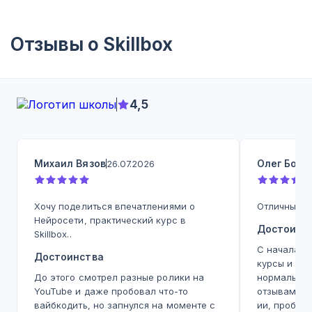
Отзывы о
Skillbox
4,5
Михаил Вязов
Олег Бодр
26.07.2026
Хочу поделиться впечатлениями о
Отличный ку
Нейросети, практический курс в
Достоинс
Skillbox..
С начала 2
Достоинства
курсы и вс
До этого смотрел разные ролики на
нормальное
YouTube и даже пробовал что-то
отзывам, с
вайбкодить, но запнулся на моменте с
ии, пробов