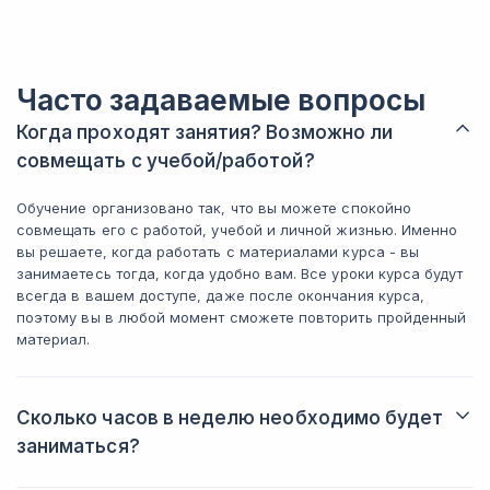
которые я сразу применил. Библиотека
все делал 
промптов тоже выручает, она есть в
чтобы понят
курсе и это удобно, когда не нужно
3) еще оди
каждый раз писать запрос с нуля.
понравился
Может конечно казаться мелочью, но
Часто задаваемые вопросы
Треть курса
когда работаешь быстро, это уже
эти навыки 
Когда проходят занятия? Возможно ли
экономит силы. Один момент, который
Сейчас дум
можно отнести к минусам: первые
совмещать с учебой/работой?
saas-сервис
недели 2 было тяжело, материала
много и нужно было адаптироваться.
Обучение организовано так, что вы можете спокойно
Итог: курс 
Но потом втянулся, нашел удобный
совмещать его с работой, учебой и личной жизнью. Именно
обрывков и
темп занятий по 5-7 часов в неделю
вы решаете, когда работать с материалами курса - вы
планируете
как и рекомендовалось. За эту цену со
занимаетесь тогда, когда удобно вам. Все уроки курса будут
работы с ИИ
скидкой это хороший курс. Если
всегда в вашем доступе, даже после окончания курса,
рассчитываете всерьез работать с ИИ,
поэтому вы в любой момент сможете повторить пройденный
то имеет смысл.
материал.
Сколько часов в неделю необходимо будет
заниматься?
Именно вы решаете, когда и сколько заниматься. Обычно