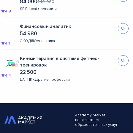
84 000
240 000
SF Education
Аналитика
4,8
Финансовый аналитик
54 980
ЭКОДПО
Аналитика
4,1
Кинезитерапия в системе фитнес-
тренировок
22 500
4,4
ЦАППКК
Другие профессии
Academy Market
не оказывает
образовательных услуг