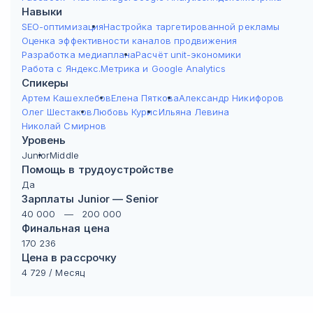
Навыки
SEO-оптимизация
Настройка таргетированной рекламы
Оценка эффективности каналов продвижения
Разработка медиаплана
Расчёт unit-экономики
Работа с Яндекс.Метрика и Google Analytics
Спикеры
Артем Кашехлебов
Елена Пяткова
Александр Никифоров
Олег Шестаков
Любовь Курис
Ильяна Левина
Николай Смирнов
Уровень
Junior
Middle
Помощь в трудоустройстве
Да
Зарплаты Junior — Senior
40 000
—
200 000
Финальная цена
170 236
Цена в рассрочку
4 729
/ Месяц