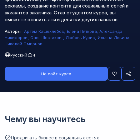
рекламы, создание контента для социальных сетей и
аккаунтов заказчика. Став студентом курса, вы
сможете освоить эти и десятки двугих навыков.
Авторы:
Артем Кашехлебов
,
Елена Пяткова
,
Александр
Никифоров
,
Олег Шестаков
,
Любовь Курис
,
Ильяна Левина
,
Николай Смирнов
Русский
4
На сайт курса
Чему вы научитесь
Продвигать бизнес в социальных сетях