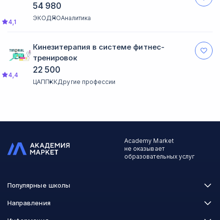
54 980
ЭКОДПО
Аналитика
4,1
Кинезитерапия в системе фитнес-
тренировок
22 500
4,4
ЦАППКК
Другие профессии
Academy Market
не оказывает
образовательных услуг
Популярные школы
Skillbox
Направления
Нетология