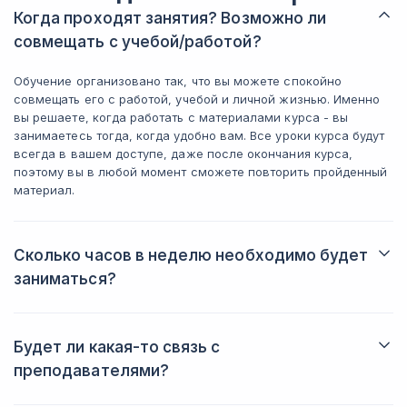
когда работаешь быстро, это уже
эти навыки 
Когда проходят занятия? Возможно ли
экономит силы. Один момент, который
Сейчас дум
можно отнести к минусам: первые
совмещать с учебой/работой?
saas-сервис
недели 2 было тяжело, материала
много и нужно было адаптироваться.
Обучение организовано так, что вы можете спокойно
Итог: курс 
Но потом втянулся, нашел удобный
совмещать его с работой, учебой и личной жизнью. Именно
обрывков и
темп занятий по 5-7 часов в неделю
вы решаете, когда работать с материалами курса - вы
планируете
как и рекомендовалось. За эту цену со
занимаетесь тогда, когда удобно вам. Все уроки курса будут
работы с ИИ
скидкой это хороший курс. Если
всегда в вашем доступе, даже после окончания курса,
рассчитываете всерьез работать с ИИ,
поэтому вы в любой момент сможете повторить пройденный
то имеет смысл.
материал.
Сколько часов в неделю необходимо будет
заниматься?
Именно вы решаете, когда и сколько заниматься. Обычно
студенты тратят на обучение от трех до пяти часов в неделю.
Будет ли какая-то связь с
преподавателями?
Да, вы всегда сможете задать вопрос преподавателю в