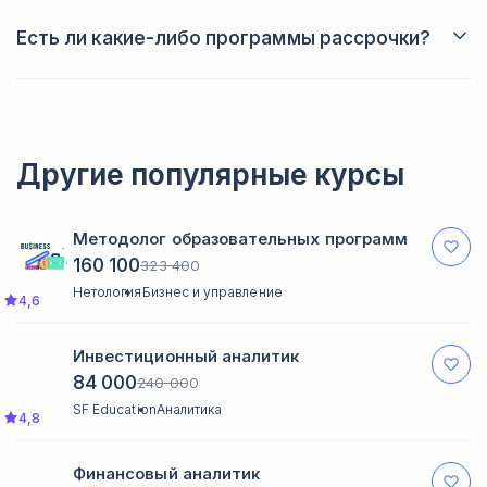
личном кабинете. Также вы будете получать от него
обратную связь после выполнения домашних заданий.
Есть ли какие-либо программы рассрочки?
Да, вы можете купить курс в рассрочку, что позволит вам
лучше спланировать свой бюджет.
Другие популярные курсы
Методолог образовательных программ
160 100
323 400
Нетология
Бизнес и управление
4,6
Инвестиционный аналитик
84 000
240 000
SF Education
Аналитика
4,8
Финансовый аналитик