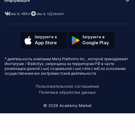
Программирование
Информация
XYZ School
Бизнес и управление
GeekBrains
Часто задаваемые вопросы
Маркетинг
Skillfactory
мы в «ВК»
мы в «Дзене»
Пользовательское соглашение
Дизайн
Contented
Политика обработки данных
Аналитика
Talentsy
Отзывы о школах
Игры
Fashion Factory School
Избранные курсы
Другие профессии
Загрузите в
Загрузите в
ProductStar
Акции и скидки
App Store
Google Play
Финансы
Эколь
Карта сайта
Саморазвитие
Международная школа профессий
СМИ о нас
Создание контента
Викиум
* деятельность компании Meta Platforms Inc., которой принадлежит
О проекте
Красота и здоровье
Бруноям
Инстаграм / Фейсбук, запрещена на территории РФ в части
Контакты
Для детей и подростков
EDPRO
реализации данной (-ых) социальной (-ых) сети (-ей) на основании
Психология
осуществления ею экстремистской деятельности
Level One
Психодемия
Skypro
Пользовательское соглашение
Академия Эдюсон
Политика обработки данных
Вебиум
#Sekta
©
2026
Academy Market
MAED
Skillbox Английский (Kespa)
Онлайн-школа №1
Логомашина
АПОК