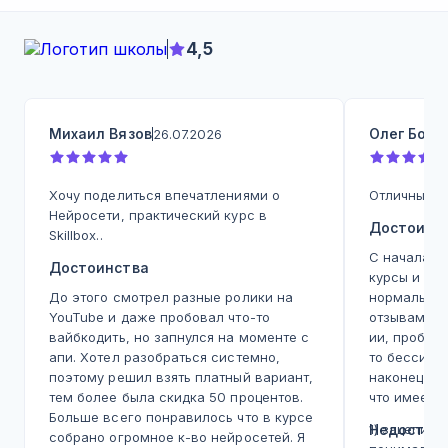
4,5
Михаил Вязов
Олег Бодр
26.07.2026
Хочу поделиться впечатлениями о
Отличный ку
Нейросети, практический курс в
Достоинс
Skillbox..
С начала 2
Достоинства
курсы и вс
До этого смотрел разные ролики на
нормальное
YouTube и даже пробовал что-то
отзывам, с
вайбкодить, но запнулся на моменте с
ии, пробов
апи. Хотел разобраться системно,
то бессист
поэтому решил взять платный вариант,
наконец ку
тем более была скидка 50 процентов.
что имеем.
Больше всего понравилось что в курсе
1) зацепила
Недостат
собрано огромное к-во нейросетей. Я