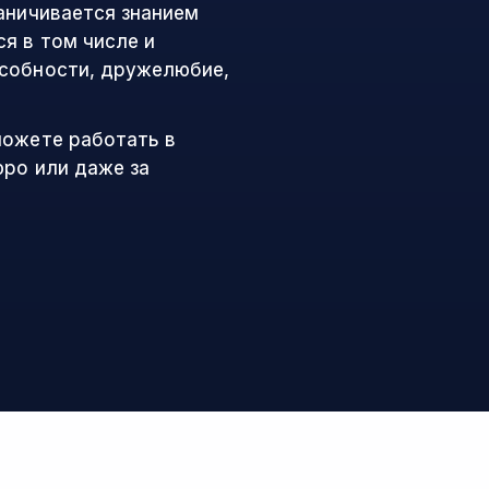
аничивается знанием
я в том числе и
особности, дружелюбие,
можете работать в
юро или даже за