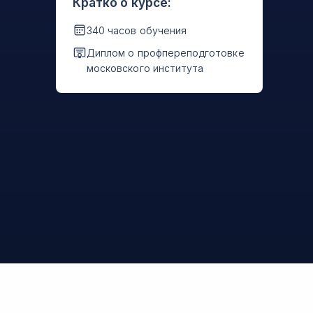
Кратко о курсе:
340 часов обучения
Диплом о профпереподготовке
московского института