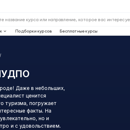
х
Подборки курсов
Бесплатные курсы
ИУДПО
роде! Даже в небольших,
пециалист ценится
го туризма, погружает
нтересные факты. На
 увлекательно, но и
тро и с удовольствием.