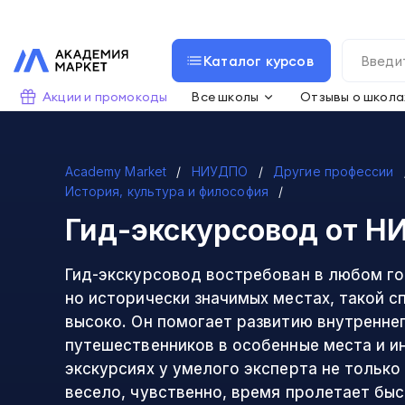
Каталог курсов
Акции и промокоды
Все школы
Отзывы о школа
Academy Market
НИУДПО
Другие профессии
История, культура и философия
Гид-экскурсовод
от Н
Гид-экскурсовод востребован в любом го
но исторически значимых местах, такой с
высоко. Он помогает развитию внутренне
путешественников в особенные места и и
экскурсиях у умелого эксперта не только
весело, чувственно, время пролетает быс