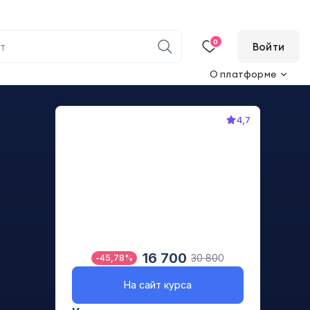
0
Войти
О платформе
4,7
16 700
30 800
-
45,78
%
На сайт курса