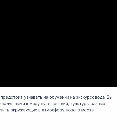
 предстоит узнавать на обучении на экскурсовода. Вы
внодушными к миру путешествий, культуры разных
узить окружающих в атмосферу нового места.