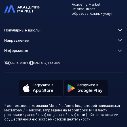
Academy Market
не оказывает
образовательных услуг
Популярные школы
Skillbox
Направления
Нетология
Программирование
Информация
XYZ School
Бизнес и управление
GeekBrains
Часто задаваемые вопросы
Маркетинг
Skillfactory
мы в «ВК»
мы в «Дзене»
Пользовательское соглашение
Дизайн
Contented
Политика обработки данных
Аналитика
Talentsy
Отзывы о школах
Игры
Fashion Factory School
Избранные курсы
Другие профессии
Загрузите в
Загрузите в
ProductStar
Акции и скидки
App Store
Google Play
Финансы
Эколь
Карта сайта
Саморазвитие
Международная школа профессий
СМИ о нас
Создание контента
Викиум
* деятельность компании Meta Platforms Inc., которой принадлежит
О проекте
Красота и здоровье
Бруноям
Инстаграм / Фейсбук, запрещена на территории РФ в части
Контакты
Для детей и подростков
EDPRO
реализации данной (-ых) социальной (-ых) сети (-ей) на основании
Психология
осуществления ею экстремистской деятельности
Level One
Психодемия