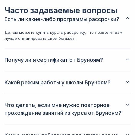
Часто задаваемые вопросы
Есть ли какие-либо программы рассрочки?
Да, вы можете купить курс в рассрочку, что позволит вам
лучше спланировать свой бюджет.
Получу ли я сертификат от Бруноям?
Да, после обучения вы получите персональный электронный
сертификат с указанием имени и названия пройденного
курса.
Какой режим работы у школы Бруноям?
График менеджеров по работе с клиентами: 10.00-19.30 по
буднями и 10.00-16.30 по выходным. Занятия в школе
заканчиваются не позднее 22.00.
Что делать, если мне нужно повторное
прохождение занятий из курса от Бруноям?
В течение года после обучения вы сможете заново пройти
пропущенные занятия или даже весь курс целиком
совершенно бесплатно.