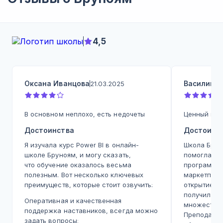
4,5
Оксана Иванцова
Василий 
21.03.2025
В основном неплохо, есть недочеты
Ценный кур
Достоинства
Достоинс
Я изучала курс Power BI в онлайн-
Школа Брун
школе Бруноям, и могу сказать,
помогла с 
что обучение оказалось весьма
программа
полезным. Вот несколько ключевых
маркетплей
преимуществ, которые стоит озвучить:
открытием. 
получила к
Оперативная и качественная
множеству 
поддержка наставников, всегда можно
Преподават
задать вопросы;