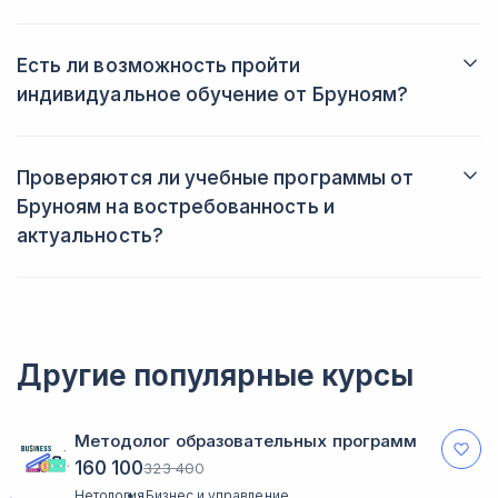
Да, школа также может выдать диплом государственного
образца, если студентам необходим официальный документ.
Есть ли возможность пройти
индивидуальное обучение от Бруноям?
Да, школа предоставляет такую возможность. Стоимость
курса будет зависеть от программы и количества учебных
часов.
Проверяются ли учебные программы от
Бруноям на востребованность и
актуальность?
Все учебные программы обновляются раз в полгода, а также
в случае каких-либо изменений, не зависящих от школы
(например, в законодательстве). Если курс утрачивает
актуальность, то его удаляют с сайта.
Другие популярные курсы
Методолог образовательных программ
160 100
323 400
Нетология
Бизнес и управление