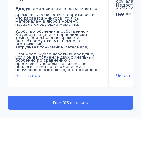
обучала, м
Недостат
активно де
Доступ к материалам не ограничен по
Недостатки
опытом. Кл
Нет.
времени, что позволяет обратиться к
Что касается минусов, то я бы
обучения в 
материалам в любой момент;
назвала следующие моменты:
сделало пр
Удобство обучения в собственном
ценным. Ко
В курсе и заданиях периодически
темпе, без давления сроков и
дали увере
бывают опечатки, что немного
ограничений;
силах. Чув
затрудняет понимание материала;
абстрактна
Стоимость курса довольно доступна,
Если бы выполнение двух финальных
Атмосфера 
особенно по сравнению с
проектов было обязательным для
друг друга
аналогичными предложениями на
получения сертификата, это позволило
рассказыва
рынке;
Читать всё
Читать всё
бы более глубоко изучить профессию, а
заряжены м
так многие останавливаются на одной
Множество практических заданий, что
В свою оче
работе и не развиваются дальше.
способствует лучшему усвоению
к росту и 
материала.
хорошей ба
Что касается формата обучения, я
деятельнос
Ещё
315 отзывов
думала, что курс будет
А еще школа Бруноям находится в
поможет в 
преимущественно состоять из
Питере, и некоторые курсы (в том числе
рекомендов
видеоуроков, однако он представлен
этот) можно проходить очно в их
приобщитьс
текстовыми материалами с
офисе.
и стать хо
множеством скриншотов.