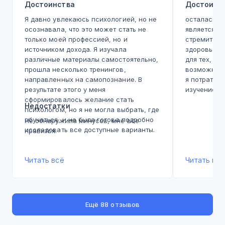
Достоинства
Достоинс
Я давно увлекаюсь психологией, но не
осталась в 
осознавала, что это может стать не
является кр
только моей профессией, но и
стремится 
источником дохода. Я изучала
здоровье и
различные материалы самостоятельно,
для тех, кт
прошла несколько тренингов,
возможност
направленных на самопознание. В
я потратил
результате этого у меня
изучение в
сформировалось желание стать
статей, но 
Недостатки
психологом, но я не могла выбрать, где
определить
обучаться, и не была готова подробно
получила с
Не обнаружила минусов, мне все
исследовать все доступные варианты.
Ранее, осн
нравится.
Через полгода я случайно наткнулась
анализах, 
на рекламу академии Ed Pro в видео
минералы, 
одного блогера на YouTube. Меня сразу
Читать всё
том, как пр
Читать всё
зацепило их предложение, и я решила
ещё фактор
подробнее узнать об академии. Я
старания, 
подала заявку на пробные уроки и с
Теперь я п
интересом просмотрела их.
дополнител
Ещё
88 отзывов
Оказавшись на курсе по практической
мое состоян
психологии, я поняла, что основа
предоставл