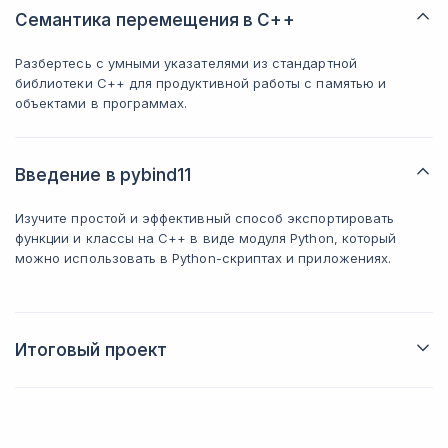
Семантика перемещения в C++
Разбертесь с умными указателями из стандартной
библиотеки C++ для продуктивной работы с памятью и
объектами в программах.
Введение в pybind11
Изучите простой и эффективный способ экспортировать
функции и классы на C++ в виде модуля Python, который
можно использовать в Python-скриптах и приложениях.
Итоговый проект
Разработаете рабочее приложение на Qt5 для управления
виртуальным роботом, которое можете приложить в свое
портфолио.