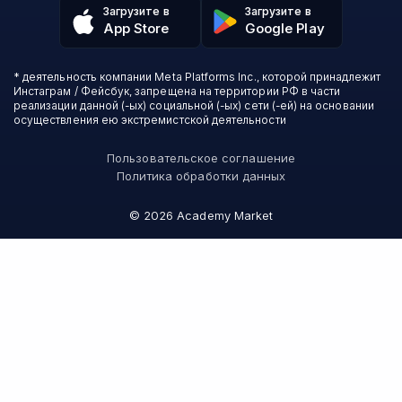
Избранные курсы
Другие профессии
Загрузите в
Загрузите в
ProductStar
Акции и скидки
App Store
Google Play
Финансы
Эколь
Карта сайта
Саморазвитие
Международная школа профессий
СМИ о нас
Создание контента
Викиум
* деятельность компании Meta Platforms Inc., которой принадлежит
О проекте
Красота и здоровье
Бруноям
Инстаграм / Фейсбук, запрещена на территории РФ в части
Контакты
Для детей и подростков
EDPRO
реализации данной (-ых) социальной (-ых) сети (-ей) на основании
Психология
осуществления ею экстремистской деятельности
Level One
Психодемия
Skypro
Пользовательское соглашение
Академия Эдюсон
Политика обработки данных
Вебиум
MAED
©
2026
Academy Market
#Sekta
Онлайн-школа №1
Skillbox Английский (Kespa)
Логомашина
АПОК
НИУДПО
Зерокодер
Bang Bang Education
Слёрм
Verona School