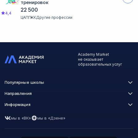
тренировок
22 500
4,4
ЦАППКК
Другие профессии
Academy Market
не оказывает
образовательных услуг
Популярные школы
Skillbox
Направления
Нетология
Программирование
Информация
XYZ School
Бизнес и управление
GeekBrains
Часто задаваемые вопросы
Маркетинг
Skillfactory
мы в «ВК»
мы в «Дзене»
Пользовательское соглашение
Дизайн
Contented
Политика обработки данных
Аналитика
Talentsy
Отзывы о школах
Игры
Fashion Factory School