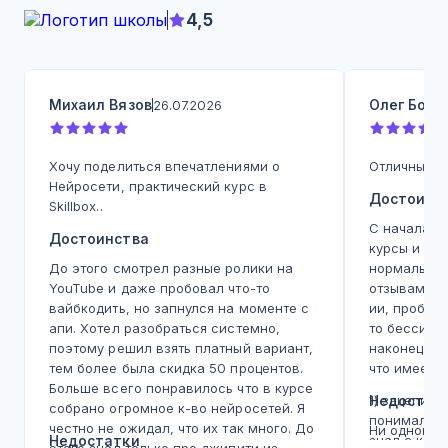
4,5
Михаил Вязов
Олег Бодр
26.07.2026
Хочу поделиться впечатлениями о
Отличный ку
Нейросети, практический курс в
Достоинс
Skillbox..
С начала 2
Достоинства
курсы и вс
До этого смотрел разные ролики на
нормальное
YouTube и даже пробовал что-то
отзывам, с
вайбкодить, но запнулся на моменте с
ии, пробов
апи. Хотел разобраться системно,
то бессист
поэтому решил взять платный вариант,
наконец ку
тем более была скидка 50 процентов.
что имеем.
Больше всего понравилось что в курсе
1) зацепила
Недостат
собрано огромное к-во нейросетей. Я
понимал что
честно не ожидал, что их так много. До
Ни одного!
Недостатки
знал с како