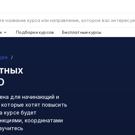
х
Подборки курсов
Бесплатные курсы
тура
тных
О
ена для начинающий и
 которые хотят повысить
а курсе будет
ункциями, координатами
аучитесь