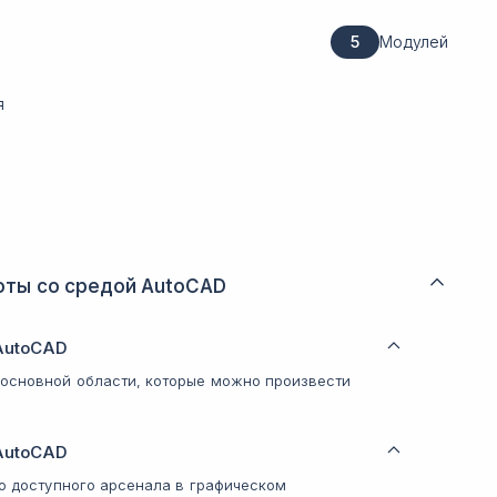
5
Модулей
я
оты со средой AutoCAD
AutoCAD
 основной области, которые можно произвести
AutoCAD
го доступного арсенала в графическом