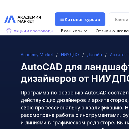
Каталог курсов
Акции и промокоды
Все школы
Отзывы о школа
Academy Market
НИУДПО
Дизайн
Архитек
AutoCAD для ландшаф
дизайнеров
от НИУДП
Программа по освоению AutoCAD составл
действующих дизайнеров и архитекторов,
свою профессиональную квалификацию. Н
рассмотрена работа с инструментами, ф
и линиями в графическом редакторе. Вы н