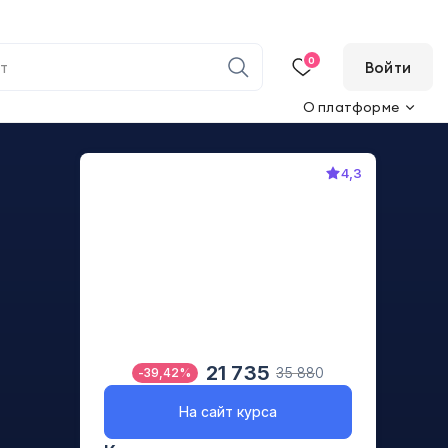
0
Войти
О платформе
4,3
21 735
35 880
-
39,42
%
На сайт курса