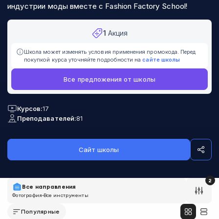
индустрии моды вместе с Fashion Factory School!
1
Акция
Школа может изменять условия применения промокода. Перед
покупкой курса уточняйте подробности на
сайте школы
Все предложения от школы
Курсов:
17
Преподавателей:
81
Сайт школы
2
Все направления
Фотография
Все инструменты
Популярные