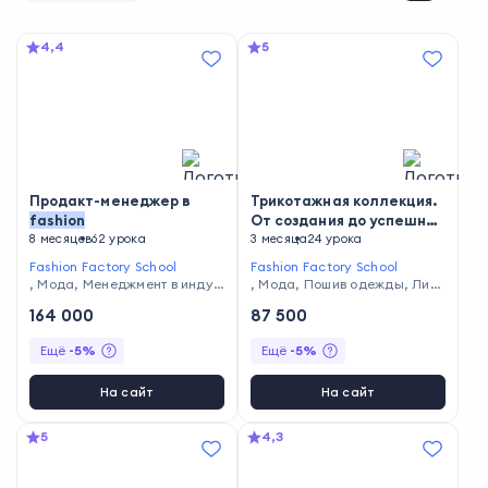
4,4
5
Продакт-менеджер в
Трикотажная коллекция.
fashion
От создания до успешных
8 месяцев
62 урока
продаж
3 месяца
24 урока
Fashion Factory School
Fashion Factory School
,
Мода
,
Менеджмент в индус
,
Мода
,
Пошив одежды
,
Лич
трии моды
ный бренд
164 000
87 500
Ещё
-
5
%
Ещё
-
5
%
На сайт
На сайт
5
4,3