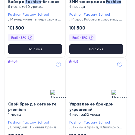
Байер в
fashion
-бизнесе
SMM-менеджер в
Fashion
5 месяцев
40 уроков
4 месяца
Fashion Factory School
Fashion Factory School
,
Менеджмент в индустрии м
,
Мода
,
Работа в соцсетях
,
М
оды
енеджмент в индустрии мод
101 500
101 500
ы
Ещё
-
5
%
Ещё
-
5
%
На сайт
На сайт
4,4
4,5
Свой бренд в сегменте
Управление брендом
premium
украшений
1 месяц
4 месяца
32 урока
Fashion Factory School
Fashion Factory School
,
Брендинг
,
Личный бренд
,
Б
,
Личный бренд
,
Ювелирное
ренд-дизайн
искусство
,
Управление бизн