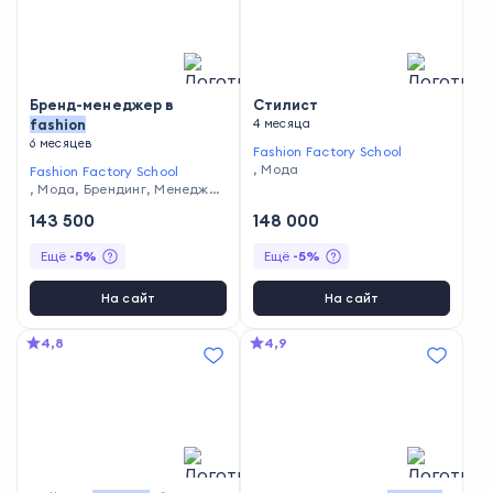
Бренд-менеджер в
Стилист
fashion
4 месяца
6 месяцев
Fashion Factory School
,
Мода
Fashion Factory School
,
Мода
,
Брендинг
,
Менеджме
нт в индустрии моды
143 500
148 000
Ещё
-
5
%
Ещё
-
5
%
На сайт
На сайт
4,8
4,9