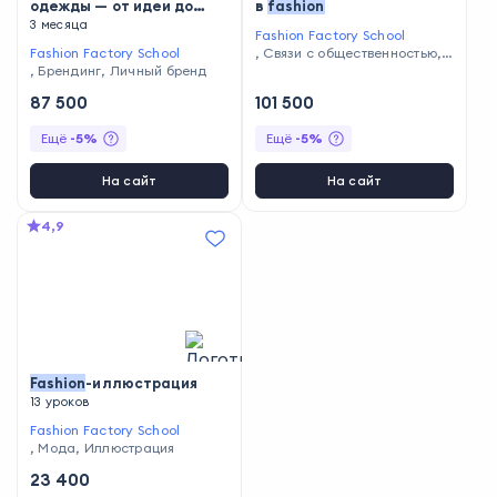
одежды — от идеи до
в
fashion
продаж
3 месяца
Fashion Factory School
Fashion Factory School
,
Связи с общественностью
,
,
Брендинг
,
Личный бренд
Менеджмент в индустрии мо
ды
87 500
101 500
Ещё
-
5
%
Ещё
-
5
%
На сайт
На сайт
4,9
Fashion
-иллюстрация
13 уроков
Fashion Factory School
,
Мода
,
Иллюстрация
23 400