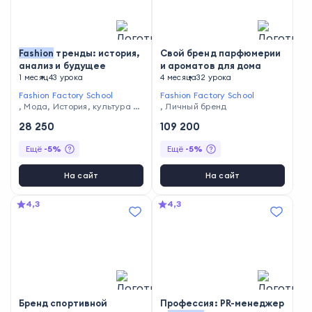
Fashion
тренды: история,
Свой бренд парфюмерии
анализ и будущее
и ароматов для дома
1 месяц
43 урока
4 месяца
32 урока
Fashion Factory School
Fashion Factory School
,
Мода
,
История, культура и
,
Личный бренд
философия
28 250
109 200
Ещё
-
5
%
Ещё
-
5
%
На сайт
На сайт
4,3
4,3
Бренд спортивной
Профессия: PR-менеджер