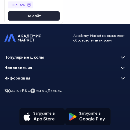
Ещё
-
5
%
На сайт
Academy Market не оказывает
образовательных услуг
Популярные школы
Skillbox
Направления
Нетология
Программирование
Информация
XYZ School
Бизнес и управление
GeekBrains
Часто задаваемые вопросы
Маркетинг
мы в «ВК»
мы в «Дзене»
Skillfactory
Пользовательское соглашение
Дизайн
Contented
Политика обработки данных
Аналитика
Talentsy
Отзывы о школах
Игры
Fashion Factory School
Избранные курсы
Другие профессии
Загрузите в
Загрузите в
ProductStar
Акции и скидки
App Store
Google Play
Финансы
Эколь
Карта сайта
Саморазвитие
Международная школа профессий
СМИ о нас