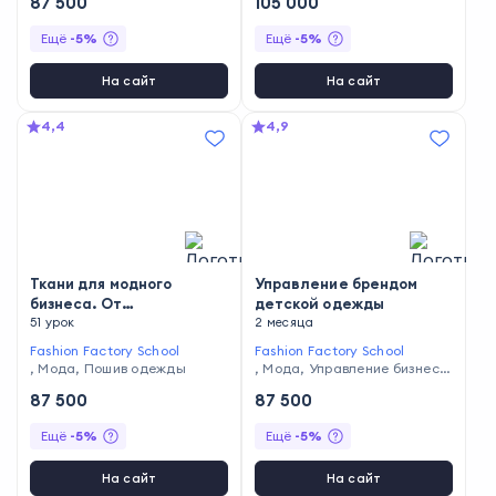
87 500
105 000
есом
Ещё
-
5
%
Ещё
-
5
%
На сайт
На сайт
4,4
4,9
Ткани для модного
Управление брендом
бизнеса. От
детской одежды
материаловедения до
51 урок
2 месяца
закупки
Fashion Factory School
Fashion Factory School
,
Мода
,
Пошив одежды
,
Мода
,
Управление бизнесо
м
87 500
87 500
Ещё
-
5
%
Ещё
-
5
%
На сайт
На сайт