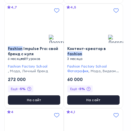
4,7
4,5
Fashion
Impulse Pro: свой
Контент-креатор в
бренд с нуля
fashion
6 месяцев
89 уроков
3 месяца
Fashion Factory School
Fashion Factory School
,
Мода
,
Личный бренд
Фотография
,
Мода
,
Видеомо
нтаж
272 000
60 000
Ещё
-
5
%
Ещё
-
5
%
На сайт
На сайт
4
4,1