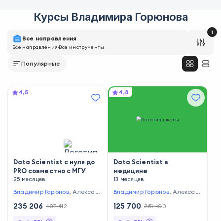
Курсы
Владимира Горюнова
1
Все направления
Все направления
Все инструменты
Популярные
4,5
4,8
Data Scientist с нуля до
Data Scientist в
PRO совместно с МГУ
медицине
25 месяцев
13 месяцев
Владимир Горюнов
,
Алексан
Владимир Горюнов
,
Алексан
др Рыжков
,
Эмиль Магеррам
др Рыжков
,
Эмиль Магеррам
235 206
125 700
407 412
251 400
ов
,
Андрей Рысистов
,
Леони
ов
,
Андрей Рысистов
,
Леони
д Саночкин
,
Маргарита Буро
д Саночкин
,
Маргарита Буро