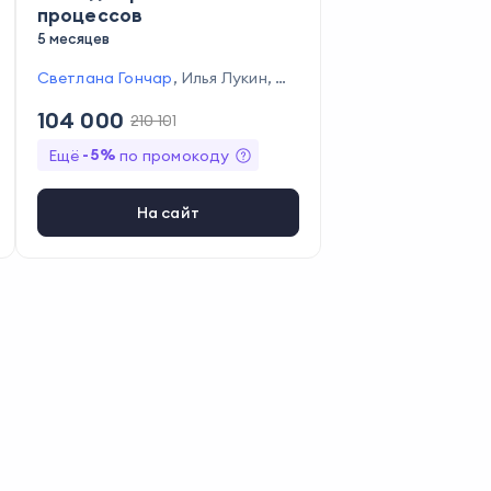
процессов
5 месяцев
Светлана Гончар
,
Илья Лукин
,
Ол
ьга Ларкина
,
Анастасия Кирилло
104 000
210 101
ва
,
Илья Кананыкин
,
Мария Томо
зова
,
Инга Орлова
,
Георгий Ржав
-
5
%
Ещё
по промокоду
ин
,
Иван Никонов
,
Дмитрий Опар
ин
На сайт