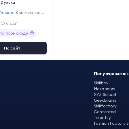
72 урока
Гончар
,
Константин Бе
 Андреева
,
Ольга Зуб
336 440
га Ларкина
,
Анатолий
ий
,
Андрей Павленко
,
по промокоду
иллова
,
Елена Кухару
истяков
,
Леонид Никул
й Зимин
,
Сергей Демин
На сайт
сенгараев
,
Павел Шер
рлова
,
Евгений Корыто
иоргобиани
,
Егор Ткачё
 Сидорюк
,
Алёна Шаги
Популярные ш
 Болисов
,
Иван Никон
 Григорьев
,
Юлия Рыб
Skillbox
ита Наумов
,
Леонид Б
Нетология
илл Петров
XYZ School
GeekBrains
Skillfactory
Contented
Talentsy
Fashion Factory 