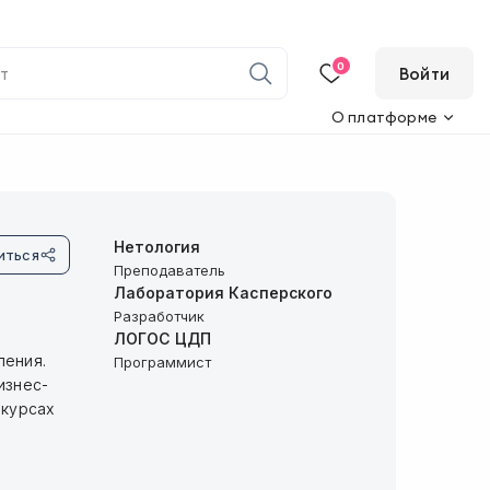
0
Войти
О платформе
Нетология
иться
Преподаватель
Лаборатория Касперского
Разработчик
ЛОГОС ЦДП
ления.
Программист
изнес-
 курсах