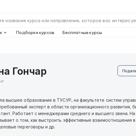
х
Подборки курсов
Бесплатные курсы
на Гончар
Подел
нт
ла высшее образование в ТУСУР, на факультете систем управ
требованный эксперт в области организационного развития, б
ьтант. Работает с менеджерами среднего и высшего звена. На
зывает о том, как выстроить эффективные взаимоотношения в
деловые переговоры и др.