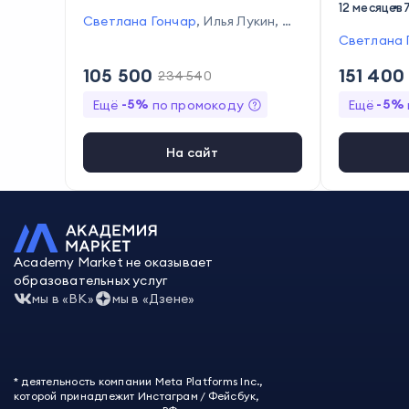
12 месяцев
Светлана Гончар
,
Илья Лукин
,
Ол
ьга Ларкина
,
Анастасия Кирилло
Светлана 
ва
,
Илья Кананыкин
,
Мария Томо
лов
,
Ирина
105 500
151 400
зова
,
Инга Орлова
234 540
,
Георгий Ржав
акова
,
Оль
ин
,
Иван Никонов
,
Дмитрий Опар
Межебицк
-
5
%
-
5
%
Ещё
по промокоду
Ещё
ин
Мария Кир
к
,
Артём Ч
ин
,
Дмитри
На сайт
,
Санжар Е
ер
,
Инга О
в
,
Павел Г
в
,
Алексей
на
,
Сергей
ов
,
Андрей
Academy Market не оказывает
акова
,
Ник
образовательных услуг
угаев
,
Кир
мы в «ВК»
мы в «Дзене»
* деятельность компании Meta Platforms Inc.,
которой принадлежит Инстаграм / Фейсбук,