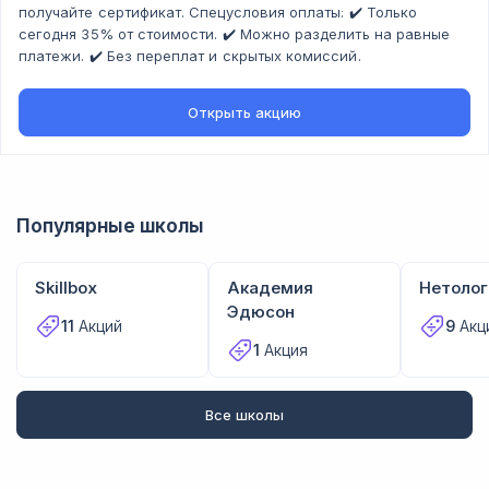
получайте сертификат. Спецусловия оплаты: ✔️ Только
сегодня 35% от стоимости. ✔️ Можно разделить на равные
платежи. ✔️ Без переплат и скрытых комиссий.
Открыть
акцию
Популярные школы
Skillbox
Академия
Нетолог
Эдюсон
11
Акций
9
Акц
1
Акция
Все школы