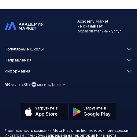
Academy Market
не оказывает
образовательных услуг
Популярные школы
Skillbox
Направления
Нетология
Программирование
Информация
XYZ School
Бизнес и управление
GeekBrains
Часто задаваемые вопросы
Маркетинг
Skillfactory
мы в «ВК»
мы в «Дзене»
Пользовательское соглашение
Дизайн
Contented
Политика обработки данных
Аналитика
Talentsy
Отзывы о школах
Игры
Fashion Factory School
Избранные курсы
Другие профессии
Загрузите в
Загрузите в
ProductStar
Акции и скидки
App Store
Google Play
Финансы
Эколь
Карта сайта
Саморазвитие
Международная школа профессий
СМИ о нас
Создание контента
Викиум
* деятельность компании Meta Platforms Inc., которой принадлежит
О проекте
Красота и здоровье
Бруноям
Инстаграм / Фейсбук, запрещена на территории РФ в части