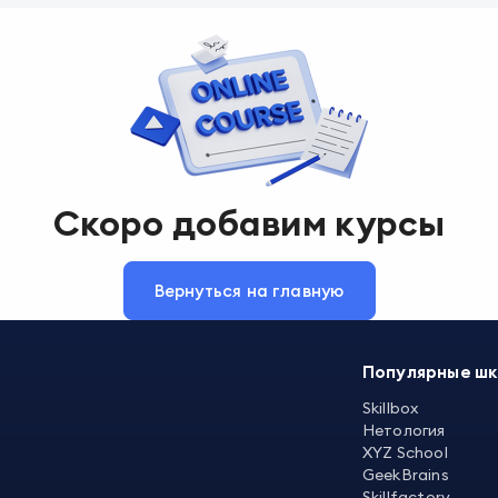
Скоро добавим курсы
Вернуться на главную
Популярные ш
Skillbox
Нетология
XYZ School
GeekBrains
Skillfactory