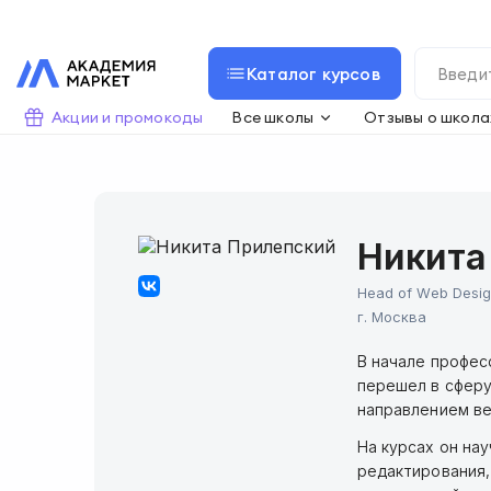
Каталог курсов
Акции и промокоды
Все школы
Отзывы о школа
Никита
Head of Web Desi
г.
Москва
В начале профес
перешел в сферу
направлением ве
На курсах он на
редактирования,