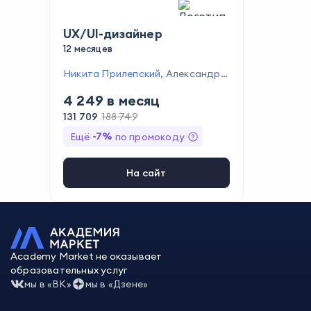
UX/UI-дизайнер
12 месяцев
Никита Прилепский
,
Александра
Королькова
,
Сергей Попков
,
Ден
4 249
в месяц
ис Чичкин
,
Юлия Соловьёва
,
Мих
аил Никипелов
,
Никита Покатило
131 709
188 749
в
,
Дмитрий Матвеев
,
Вадим Вовк
-
7
%
Ещё
по промокоду
,
Александр Ненашев
,
Дарья Про
куда
,
Марина Михеева
На сайт
Academy Market не оказывает
образовательных услуг
мы в «ВК»
мы в «Дзене»