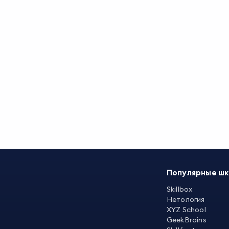
Популярные ш
Skillbox
Нетология
XYZ School
GeekBrains