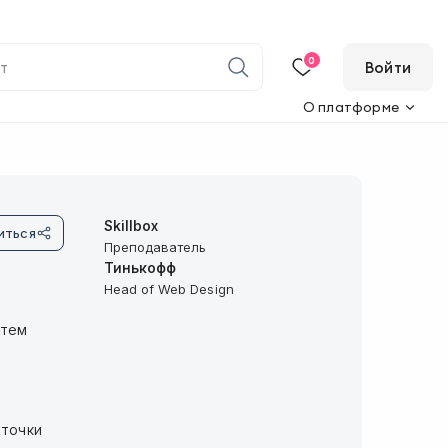
0
Войти
О платформе
Skillbox
иться
Преподаватель
Тинькофф
Head of Web Design
атем
 точки