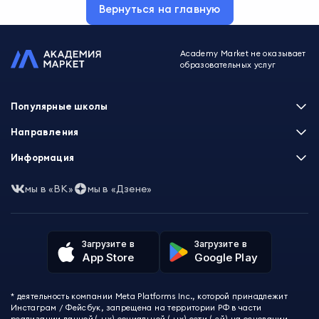
Вернуться на главную
Academy Market не оказывает
образовательных услуг
Популярные школы
Skillbox
Направления
Нетология
Программирование
Информация
XYZ School
Бизнес и управление
GeekBrains
Часто задаваемые вопросы
Маркетинг
мы в «ВК»
мы в «Дзене»
Skillfactory
Пользовательское соглашение
Дизайн
Contented
Политика обработки данных
Аналитика
Talentsy
Отзывы о школах
Игры
Fashion Factory School
Избранные курсы
Другие профессии
Загрузите в
Загрузите в
ProductStar
Акции и скидки
App Store
Google Play
Финансы
Эколь
Карта сайта
Саморазвитие
Международная школа профессий
СМИ о нас
Создание контента
Викиум
* деятельность компании Meta Platforms Inc., которой принадлежит
О проекте
Красота и здоровье
Бруноям
Инстаграм / Фейсбук, запрещена на территории РФ в части
Контакты
Для детей и подростков
EDPRO