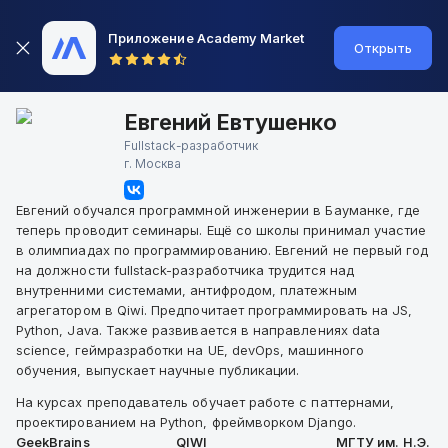
Приложение Academy Market
Открыть
Евгений Евтушенко
Fullstack-разработчик
г.
Москва
Евгений обучался программной инженерии в Бауманке, где
теперь проводит семинары. Ещё со школы принимал участие
в олимпиадах по программированию. Евгений не первый год
на должности fullstack-разработчика трудится над
внутренними системами, антифродом, платежным
агрегатором в Qiwi. Предпочитает программировать на JS,
Python, Java. Также развивается в направлениях data
science, геймразработки на UE, devOps, машинного
обучения, выпускает научные публикации.
На курсах преподаватель обучает работе с паттернами,
проектированием на Python, фреймворком Django.
GeekBrains
QIWI
МГТУ им. Н.Э. Б