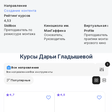
Направление
Создание контента
Рейтинг курсов
4,53
Skillbox
Киношкола им.
Виртуальная шк
Преподаватель по
МакГаффина
Profile
режиссуре монтажа
Основатель;
Преподаватель те
Руководитель
практики монтажа
игрового кино
Курсы
Дарьи Гладышевой
1
Все направления
Все направления
Все инструменты
Популярные
4,7
4,5