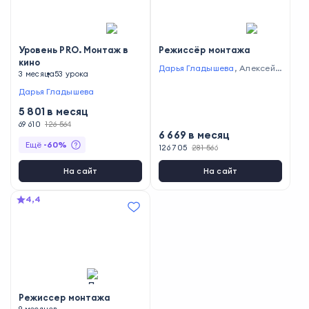
Уровень PRO. Монтаж в
Режиссёр монтажа
кино
Дарья Гладышева
,
Алексей
3 месяца
53 урока
Нестеренко
,
Илья Зернов
Дарья Гладышева
5 801
в месяц
69 610
126 564
6 669
в месяц
Ещё
-
60
%
126 705
281 566
На сайт
На сайт
4,4
Режиссер монтажа
9 месяцев