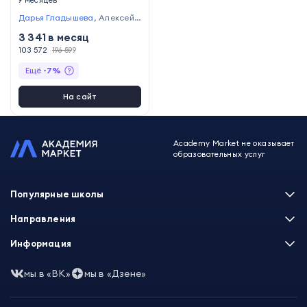
Дарья Гладышева
,
Алексей
Нестеренко
,
Илья Зернов
3 341
в месяц
103 572
196 599
Ещё
-
7
%
На сайт
Academy Market не оказывает
образовательных услуг
Популярные школы
Skillbox
Направления
Нетология
Программирование
Информация
XYZ School
Бизнес и управление
GeekBrains
Часто задаваемые вопросы
Маркетинг
мы в «ВК»
мы в «Дзене»
Skillfactory
Пользовательское соглашение
Дизайн
Contented
Политика обработки данных
Аналитика
Talentsy