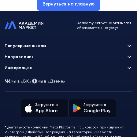
Вернуться на главную
Academy Market не оказывает
образовательных услуг
Популярные школы
Skillbox
Направления
Нетология
Программирование
Информация
XYZ School
Бизнес и управление
GeekBrains
Часто задаваемые вопросы
Маркетинг
мы в «ВК»
мы в «Дзене»
Skillfactory
Пользовательское соглашение
Дизайн
Contented
Политика обработки данных
Аналитика
Talentsy
Отзывы о школах
Игры
Fashion Factory School
Избранные курсы
Другие профессии
Загрузите в
Загрузите в
ProductStar
Акции и скидки
App Store
Google Play
Финансы
Эколь
Карта сайта
Саморазвитие
Международная школа профессий
СМИ о нас
Создание контента
Викиум
* деятельность компании Meta Platforms Inc., которой принадлежит
О проекте
Красота и здоровье
Бруноям
Инстаграм / Фейсбук, запрещена на территории РФ в части
Контакты
Для детей и подростков
EDPRO