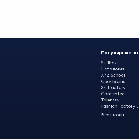
Популярные ш
Skillbox
Нетология
XYZ School
GeekBrains
Skillfactory
Contented
Talentsy
Fashion Factory 
Все школы