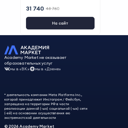
ертежей по ГОСТу
,
Проработка
31 740
48 760
дизайн-концепции интерьера
,
Ра
бота в Archicad
,
Составление пр
оектной документации
На сайт
Academy Market не оказывает
образовательных услуг
мы в «ВК»
мы в «Дзене»
* деятельность компании Meta Platforms Inc.,
которой принадлежит Инстаграм / Фейсбук,
запрещена на территории РФ в части
реализации данной (-ых) социальной (-ых) сети
(-ей) на основании осуществления ею
экстремистской деятельности
©
2026
Academy Market