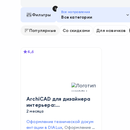
1
Все направления
Фильтры
Все категории
Популярные
Со скидками
Для новичков
4,6
ArchiCAD для дизайнера
интерьера:
проектирование и
2 месяца
визуализация
Оформление технической докум
ентации в DIALux
,
Оформление ч