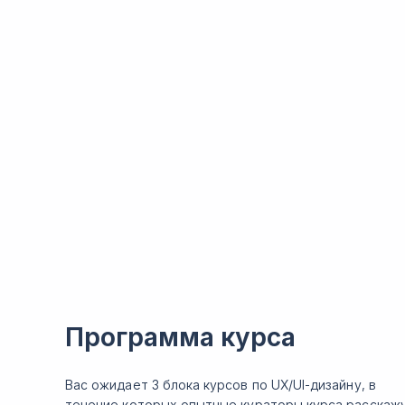
Программа курса
Вас ожидает 3 блока курсов по UX/UI-дизайну, в
течение которых опытные кураторы курса расскаж