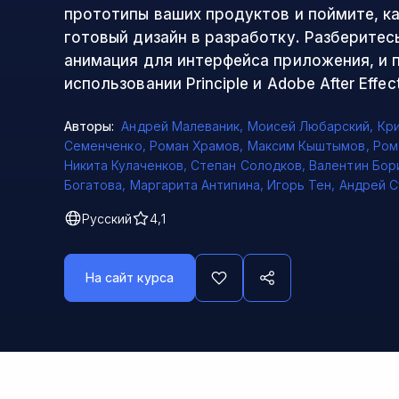
прототипы ваших продуктов и поймите, к
готовый дизайн в разработку. Разберитесь
анимация для интерфейса приложения, и 
использовании Principle и Adobe After Effect
Авторы:
Андрей Малеваник
,
Моисей Любарский
,
Кр
Семенченко
,
Роман Храмов
,
Максим Кыштымов
,
Ром
Никита Кулаченков
,
Степан Солодков
,
Валентин Бор
Богатова
,
Маргарита Антипина
,
Игорь Тен
,
Андрей С
Русский
4,1
На сайт курса