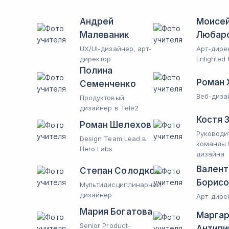
Андрей
Моисе
Малеваник
Любар
UX/UI-дизайнер, арт-
Арт-дире
директор
Enlighted 
Полина
Роман 
Семенченко
Веб-диза
Продуктовый
дизайнер в Tele2
Костя 
Роман Шелехов
Руководи
Design Team Lead в
команды 
Hero Labs
дизайна
Валент
Степан Солодков
Борисо
Мультидисциплинарный
дизайнер
Арт-дире
Мария Богатова
Маргар
Senior Product-
Антипи