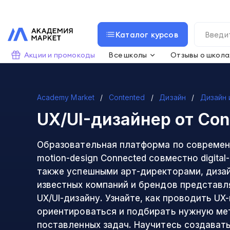
Каталог курсов
Акции и промокоды
Все школы
Отзывы о школа
Academy Market
Contented
Дизайн
Дизайн 
UX/UI-дизайнер
от Con
Образовательная платформа по современн
motion-design Connected совместно digital
также успешными арт-директорами, дизай
известных компаний и брендов представл
UX/UI-дизайну. Узнайте, как проводить UX
ориентироваться и подбирать нужную ме
поставленных задач. Научитесь создават