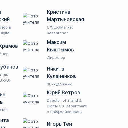
й
Кристина
ский
Мартыновская
ктор в
CX/UX/Market
Digital
Researcher
Максим
Храмов
Кыштымов
йнер
Директор
Зубанов
Никита
тель
Кулаченков
UX/UI-
3D-художник
Юрий Ветров
ин
Director of Brand &
в
Digital CX Department
ктор
в Райффайзенбанк
ита
Игорь Тен
на