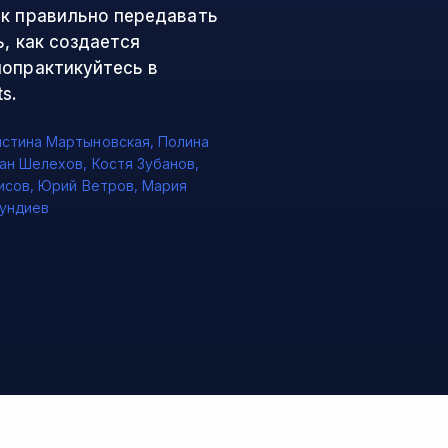
ак правильно передавать
, как создается
попрактикуйтесь в
s.
истина Мартыновская
,
Полина
ан Шелехов
,
Костя Зубанов
,
исов
,
Юрий Ветров
,
Мария
ундиев