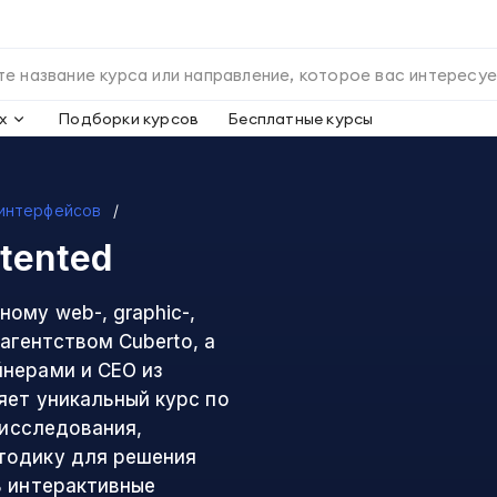
х
Подборки курсов
Бесплатные курсы
интерфейсов
tented
ому web-, graphic-,
-агентством Cuberto, а
нерами и CEO из
яет уникальный курс по
-исследования,
тодику для решения
ь интерактивные