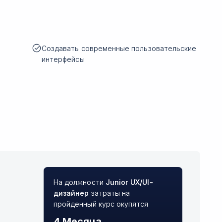
Создавать современные пользовательские
интерфейсы
На должности
Junior
UX/UI-
дизайнер
затраты на
пройденный курс окупятся
4 Месяца