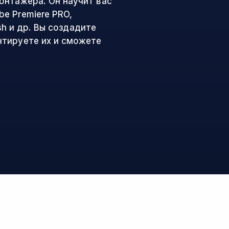
онтажёра. Он научит вас
e Premiere PRO,
ush и др. Вы создадите
нтируете их и сможете