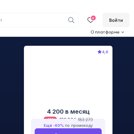
0
Войти
О платформе
4,6
4 200
в месяц
100 804
183 279
-
45
%
Ещё -
60
%
по промокоду