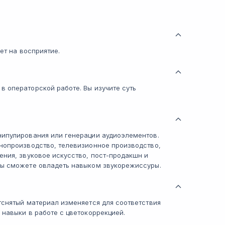
яет на восприятие.
 операторской работе. Вы изучите суть
нипулирования или генерации аудиоэлементов.
инопроизводство, телевизионное производство,
ения, звуковое искусство, пост-продакшн и
Вы сможете овладеть навыком звукорежиссуры.
тснятый материал изменяется для соответствия
 навыки в работе с цветокоррекцией.