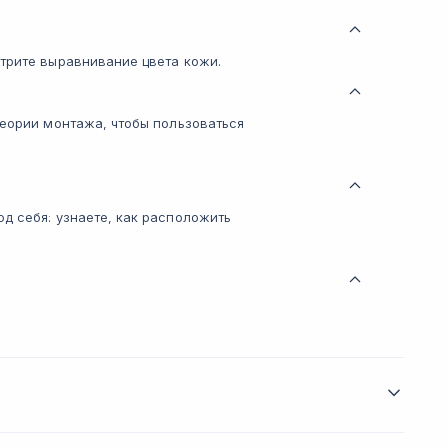
трите выравнивание цвета кожи.
теории монтажа, чтобы пользоваться
д себя: узнаете, как расположить
цель — вывести вас на более высококлассный
уроках вы углубитесь в прогрессивные технологии