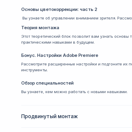
Основы цветокоррекции: часть 2
Вы узнаете об управлении вниманием зрителя. Рассмо
Теория монтажа
Этот теоретический блок позволит вам узнать основы 
практическими навыками в будущем.
Бонус. Настройки Adobe Premiere
Рассмотрите расширенные настройки и подгоните их по
инструменты.
Обзор специальностей
Вы узнаете, кем можно работать с новыми навыками.
Продвинутый монтаж
Этот модуль посвящён современному монтажу. Его 
уровень и выработать несколько новых умений. На 