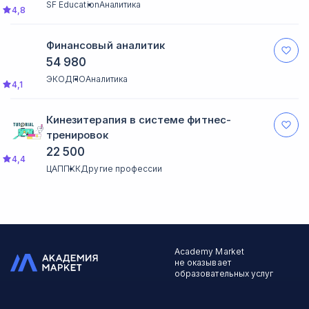
SF Education
Аналитика
4,8
Финансовый аналитик
54 980
ЭКОДПО
Аналитика
4,1
Кинезитерапия в системе фитнес-
тренировок
22 500
4,4
ЦАППКК
Другие профессии
Academy Market
не оказывает
образовательных услуг