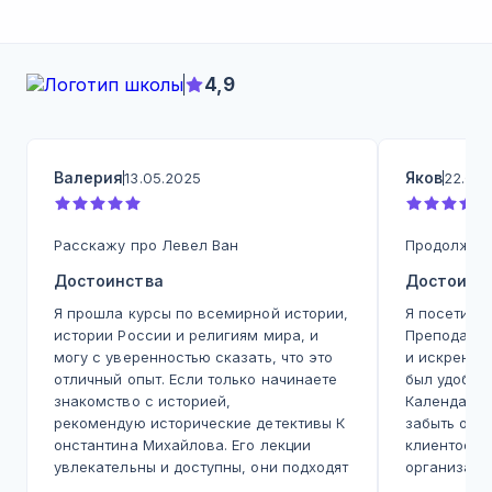
4,9
Валерия
Яков
13.05.2025
22.07.
Расскажу про Левел Ван
Продолжу с
Достоинства
Достоинс
Я прошла курсы по всемирной истории,
Я посетил н
истории России и религиям мира, и
Преподават
могу с уверенностью сказать, что это
и искренне
отличный опыт. Если только начинаете
был удобны
знакомство с историей,
Календарём
рекомендую исторические детективы К
забыть о ме
онстантина Михайлова. Его лекции
клиентоори
увлекательны и доступны, они подходят
организатор
как для подростков, так и для
лектор опоз