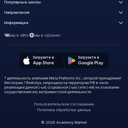
Популярные школы
Skillbox
Направления
Нетология
Программирование
Информация
XYZ School
Бизнес и управление
GeekBrains
Часто задаваемые вопросы
Маркетинг
Skillfactory
мы в «ВК»
мы в «Дзене»
Пользовательское соглашение
Дизайн
Contented
Политика обработки данных
Аналитика
Talentsy
Отзывы о школах
Игры
Fashion Factory School
Избранные курсы
Другие профессии
Загрузите в
Загрузите в
ProductStar
Акции и скидки
App Store
Google Play
Финансы
Эколь
Карта сайта
Саморазвитие
Международная школа профессий
СМИ о нас
Создание контента
Викиум
* деятельность компании Meta Platforms Inc., которой принадлежит
О проекте
Красота и здоровье
Бруноям
Инстаграм / Фейсбук, запрещена на территории РФ в части
Контакты
Для детей и подростков
EDPRO
реализации данной (-ых) социальной (-ых) сети (-ей) на основании
Психология
осуществления ею экстремистской деятельности
Level One
Психодемия
Skypro
Пользовательское соглашение
Академия Эдюсон
Политика обработки данных
Вебиум
#Sekta
©
2026
Academy Market
MAED