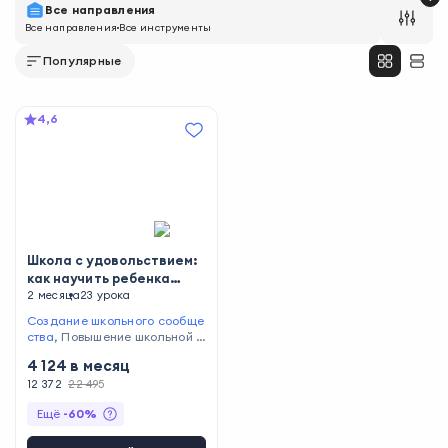
Все направления
Все направления
Все инструменты
Популярные
4,6
Школа с удовольствием:
как научить ребенка
учиться
2 месяца
23 урока
Создание школьного сообще
ства
,
Повышение школьной у
спеваемости
,
Работа с детьм
4 124
в месяц
и
,
Работа со стрессом
,
Пров
едение психологических кон
12 372
22 495
сультаций
Ещё
-
60
%