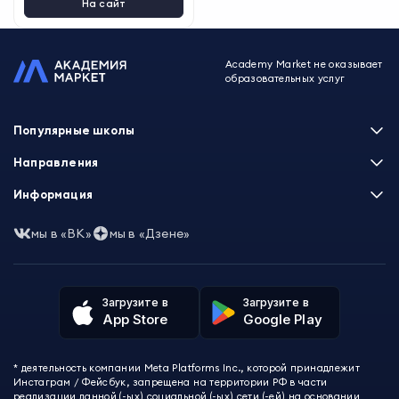
На сайт
Academy Market не оказывает
образовательных услуг
Популярные школы
Skillbox
Направления
Нетология
Программирование
Информация
XYZ School
Бизнес и управление
GeekBrains
Часто задаваемые вопросы
Маркетинг
мы в «ВК»
мы в «Дзене»
Skillfactory
Пользовательское соглашение
Дизайн
Contented
Политика обработки данных
Аналитика
Talentsy
Отзывы о школах
Игры
Fashion Factory School
Избранные курсы
Другие профессии
Загрузите в
Загрузите в
ProductStar
Акции и скидки
App Store
Google Play
Финансы
Эколь
Карта сайта
Саморазвитие
Международная школа профессий
СМИ о нас
Создание контента
Викиум
* деятельность компании Meta Platforms Inc., которой принадлежит
О проекте
Красота и здоровье
Бруноям
Инстаграм / Фейсбук, запрещена на территории РФ в части
Контакты
Для детей и подростков
EDPRO
реализации данной (-ых) социальной (-ых) сети (-ей) на основании