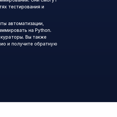
аммировании. Они смогут
тях тестирования и
нты автоматизации,
аммировать на Python.
 кураторы. Вы также
лио и получите обратную