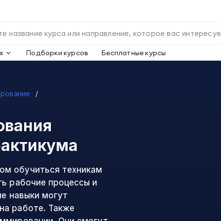
х
Подборки курсов
Бесплатные курсы
рование
ования
рактикума
ом обучиться техникам
ть рабочие процессы и
ые навыки могут
на работе. Также