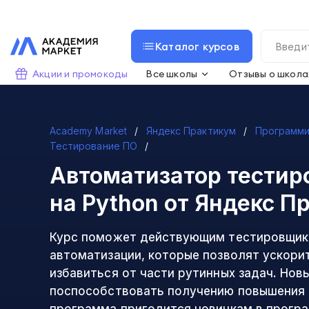
Каталог курсов
Акции и промокоды
Все школы
Отзывы о школа
Academy Market
Яндекс Практикум
Программи
Тестирование ПО
Автоматизатор тестир
на Python
от Яндекс П
Курс поможет действующим тестировщик
автоматизации, которые позволят ускори
избавиться от части рутинных задач. Нов
поспособствовать получению повышения 