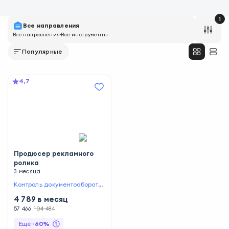
1
Все направления
Все направления
Все инструменты
Популярные
4,7
Продюсер рекламного
ролика
3 месяца
Контроль документооборота
,
Брифинг заказчика
,
Ведение
4 789
в месяц
бюджета
,
Набор съемочной
группы
57 466
104 484
,
Управление процесс
ом съемок
Ещё
-
60
%