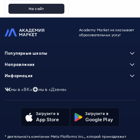
На сайт
Academy Market не оказывает
образовательных услуг
Популярные школы
Skillbox
Направления
Нетология
Программирование
Информация
XYZ School
Бизнес и управление
GeekBrains
Часто задаваемые вопросы
Маркетинг
мы в «ВК»
мы в «Дзене»
Skillfactory
Пользовательское соглашение
Дизайн
Contented
Политика обработки данных
Аналитика
Talentsy
Отзывы о школах
Игры
Fashion Factory School
Избранные курсы
Другие профессии
Загрузите в
Загрузите в
ProductStar
Акции и скидки
App Store
Google Play
Финансы
Эколь
Карта сайта
Саморазвитие
Международная школа профессий
СМИ о нас
Создание контента
Викиум
* деятельность компании Meta Platforms Inc., которой принадлежит
О проекте
Красота и здоровье
Бруноям