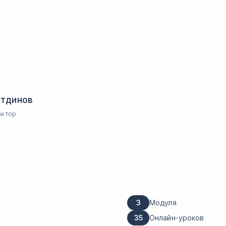
утдинов
ктор
3
Модуля
35
Онлайн-уроков