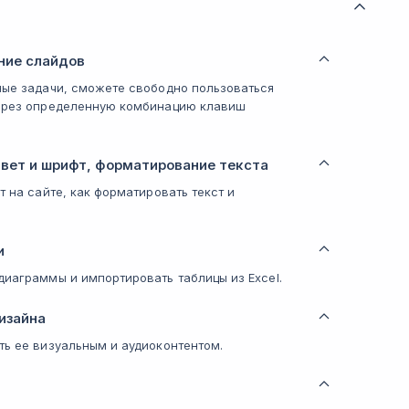
ние слайдов
ные задачи, сможете свободно пользоваться
через определенную комбинацию клавиш
цвет и шрифт, форматирование текста
т на сайте, как форматировать текст и
и
диаграммы и импортировать таблицы из Excel.
изайна
ть ее визуальным и аудиоконтентом.