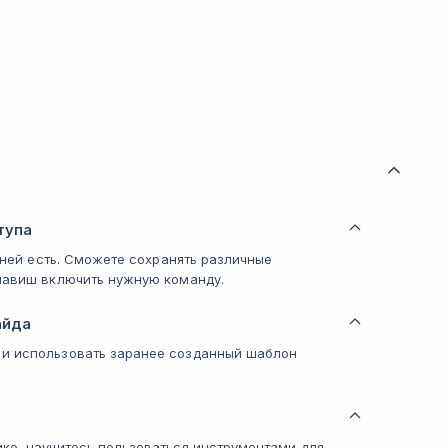
тупа
в ней есть. Сможете сохранять различные
клавиш включить нужную команду.
айда
 и использовать заранее созданный шаблон
ке, научитесь пользоваться инструментами для