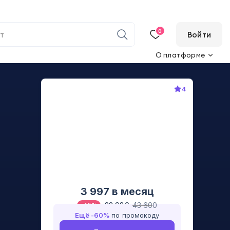
0
Войти
О платформе
4
3 997
в месяц
23 980
43 600
-
45
%
Ещё -
60
%
по промокоду