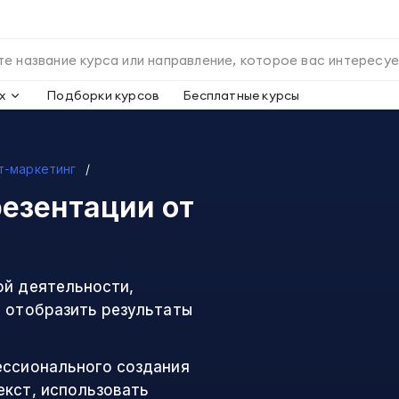
х
Подборки курсов
Бесплатные курсы
т-маркетинг
резентации
от
ой деятельности,
о отобразить результаты
ессионального создания
екст, использовать