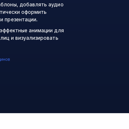
аблоны, добавлять аудио
стически оформить
и презентации.
 эффектные анимации для
блиц и визуализировать
динов