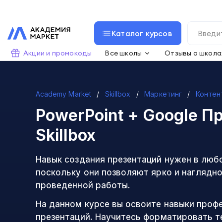
Каталог курсов
Акции и промокоды
Все школы
Отзывы о школа
Academy Market
Skillbox
Маркетинг
Контен
PowerPoint + Google П
Skillbox
Навык создания презентаций нужен в люб
поскольку они позволяют ярко и наглядн
проведенной работы.
На данном курсе вы освоите навыки проф
презентаций. Научитесь форматировать т