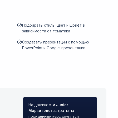
Подбирать стиль, цвет и шрифт в
зависимости от тематики
Создавать презентации с помощью
PowerPoint и Google-презентации
На должности
Junior
Маркетолог
затраты на
пройденный курс окупятся